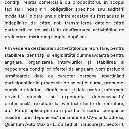
condiții relația comercială cu producătorul, în scopul
facilitării îndeplinirii obligațiilor specifice sau auditării
modalității în care unele dintre acestea au fost aduse la
îndeplinire de către noi, transmiterea datelor către
partenerii ce ne asistă în desfășurarea activităților de
prelucrare, marketing simplu, după caz.
• În vederea desfășurării activităților de recrutare, pentru
stabilirea identității și eligibilității dumneavoastră pentru
angajare, organizarea interviurilor și stabilirea și
negocierea condițiilor ofertei de angajare, vom prelucra
următoarele date cu caracter personal aparținând
participanţilor în procesele de selecţie: nume, prenume,
număr de telefon, vârstă, locul și data nașteri, informații
privind studiile și experiența dumneavoastră
profesională, rezultate la eventuale teste de recrutare,
etc. Puteți aplica pentru o poziție în cadrul companiei
noastre: prin depunerea/transmiterea CV-ului la adresa,
Quantum Auto Max SRL, cu sediul în Bucureşti, Sector 1,