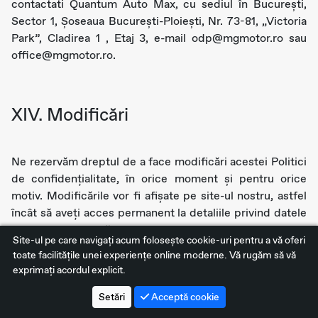
contactati Quantum Auto Max, cu sediul în Bucureşti,
Sector 1, Șoseaua București-Ploiești, Nr. 73-81, „Victoria
Park”, Cladirea 1 , Etaj 3, e-mail odp@mgmotor.ro sau
office@mgmotor.ro.
XIV. Modificări
Ne rezervăm dreptul de a face modificări acestei Politici
de confidenţialitate, în orice moment și pentru orice
motiv. Modificările vor fi afișate pe site-ul nostru, astfel
încât să aveți acces permanent la detaliile privind datele
pe care le colectăm, la modul în care și în ce condiții
Site-ul pe care navigați acum foloseşte cookie-uri pentru a vă oferi
sunt folosite. Orice modificare materială sau de altă
toate facilitățile unei experiențe online moderne. Vă rugăm să vă
natură va intra în vigoare în termen de 15 (cincisprezece)
exprimați acordul explicit.
zile de la data publicării pe site şi ne rezervăm dreptul
de a vă informa în mod corepunzător prin orice mijloc de
Setări
Acceptă cookie
comunicare. Vă încurajăm să verificați periodic Politica