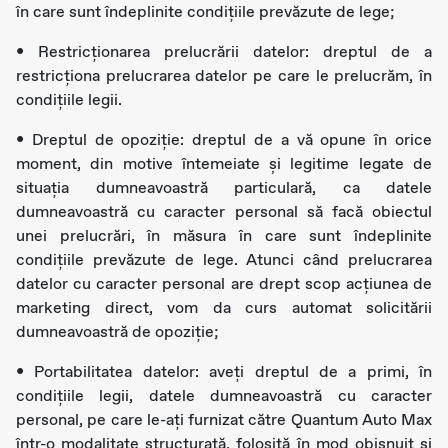
în care sunt îndeplinite condițiile prevăzute de lege;
• Restricţionarea prelucrării datelor: dreptul de a
restricţiona prelucrarea datelor pe care le prelucrăm, în
condițiile legii.
• Dreptul de opoziție: dreptul de a vă opune în orice
moment, din motive întemeiate și legitime legate de
situația dumneavoastră particulară, ca datele
dumneavoastră cu caracter personal să facă obiectul
unei prelucrări, în măsura în care sunt îndeplinite
condițiile prevăzute de lege. Atunci când prelucrarea
datelor cu caracter personal are drept scop acțiunea de
marketing direct, vom da curs automat solicitării
dumneavoastră de opoziție;
• Portabilitatea datelor: aveţi dreptul de a primi, în
condițiile legii, datele dumneavoastră cu caracter
personal, pe care le-ați furnizat către Quantum Auto Max
într-o modalitate structurată, folosită în mod obișnuit și