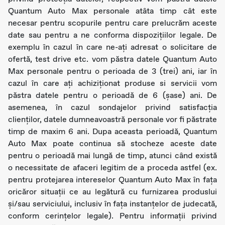
Quantum Auto Max personale atâta timp cât este
necesar pentru scopurile pentru care prelucrăm aceste
date sau pentru a ne conforma dispozițiilor legale. De
exemplu în cazul în care ne-ați adresat o solicitare de
ofertă, test drive etc. vom păstra datele Quantum Auto
Max personale pentru o perioada de 3 (trei) ani, iar în
cazul în care ați achiziționat produse si servicii vom
păstra datele pentru o perioadă de 6 (șase) ani. De
asemenea, în cazul sondajelor privind satisfacția
clienților, datele dumneavoastră personale vor fi păstrate
timp de maxim 6 ani. Dupa aceasta perioadă, Quantum
Auto Max poate continua să stocheze aceste date
pentru o perioadă mai lungă de timp, atunci când există
o necessitate de afaceri legitim de a proceda astfel (ex.
pentru protejarea intereselor Quantum Auto Max în fața
oricăror situații ce au legătură cu furnizarea produslui
și/sau serviciului, inclusiv în fața instanțelor de judecată,
conform cerințelor legale). Pentru informații privind