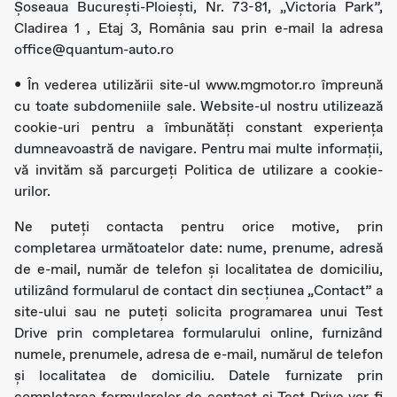
Șoseaua București-Ploiești, Nr. 73-81, „Victoria Park”,
Cladirea 1 , Etaj 3, România sau prin e-mail la adresa
office@quantum-auto.ro
• În vederea utilizării site-ul www.mgmotor.ro împreună
cu toate subdomeniile sale. Website-ul nostru utilizează
cookie-uri pentru a îmbunătăți constant experiența
dumneavoastră de navigare. Pentru mai multe informații,
vă invităm să parcurgeți Politica de utilizare a cookie-
urilor.
Ne puteţi contacta pentru orice motive, prin
completarea următoatelor date: nume, prenume, adresă
de e-mail, număr de telefon și localitatea de domiciliu,
utilizând formularul de contact din secțiunea „Contact” a
site-ului sau ne puteţi solicita programarea unui Test
Drive prin completarea formularului online, furnizând
numele, prenumele, adresa de e-mail, numărul de telefon
și localitatea de domiciliu. Datele furnizate prin
completarea formularelor de contact și Test Drive vor fi