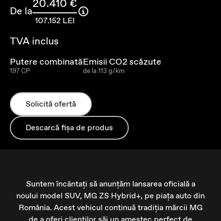
20.410 €
De la
107.152 LEI
TVA inclus
Putere combinată
Emisii CO2 scăzute
197 CP
de la 113 g/km
Solicită ofertă
Descarcă fișa de produs
Suntem încântați să anunțăm lansarea oficială a
noului model SUV, MG ZS Hybrid+, pe piața auto din
România. Acest vehicul continuă tradiția mărcii MG
de a oferi clienților săi un amestec perfect de