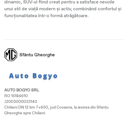
dinamic, SUV-ul fiind creat pentru a satisface nevoile
unui stil de viață modern și activ, combinând confortul și
funcționalitatea într-o formă atrăgătoare.
Sfântu Gheorghe
AUTO BOGYO SRL
RO 15184610
J2003000033140
Chilieni DN 12 km 7+650, jud Covasna, la iesirea din Sfantu
Gheorghe spre Chilieni