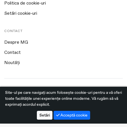
Politica de cookie-uri
Setări cookie-uri
CONTACT
Despre MG
Contact
Noutăți
Site-ul pe care navigați acum foloseşte cookie-uri pentru a vă oferi
toate facilitățile unei experiențe online moderne. Vă rugăm să vă
exprimați acordul explicit.
Setări
Acceptă cookie
@2026 MG Sfântu Gheorghe. Toate drepturile rezervate.
Platformă dezvoltată de Workleto.