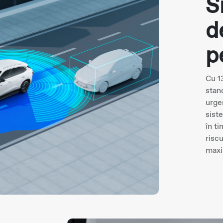
S
d
p
Cu 1
stan
urge
sist
în t
risc
maxi