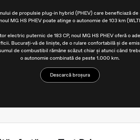
mului de propulsie plug-in hybrid (PHEV) care beneficiază de
, noul MG HS PHEV poate atinge o autonomie de 103 km (WLTP)
tor electric puternic de 183 CP, noul MG HS PHEV oferă o ade
neficii. Bucurați-vă de liniște, de o rulare confortabilă și de e
sumul de combustibil rămâne scăzut chiar și atunci când treb
o autonomie combinată de peste 1.000 km.
Descarcă broșura