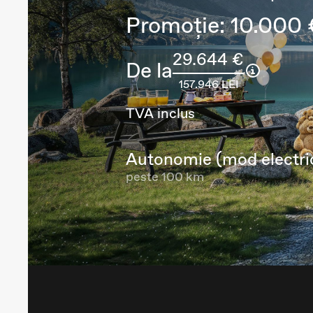
Promoție: 10.000 
29.644 €
De la
157.946 LEI
TVA inclus
Autonomie (mod electri
peste 100 km