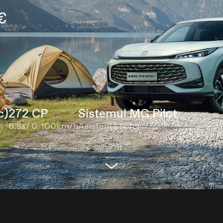
€
c)
272 CP
Sistemul MG Pilot
6.8s/ 0-100km/h
Asistență șofer