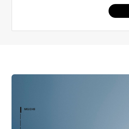
MG EHS
SIGURANȚĂ
PERFORMANȚĂ