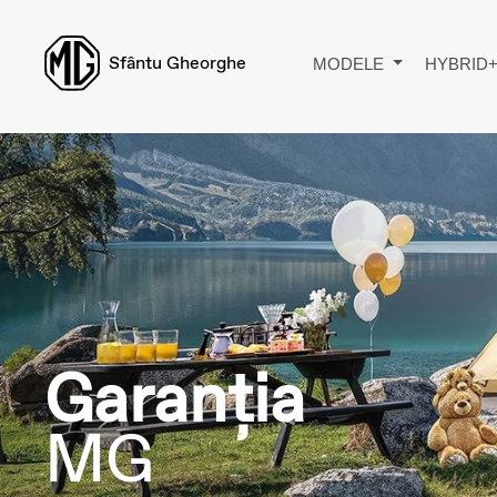
Sfântu Gheorghe
MODELE
HYBRID
Garanția
MG