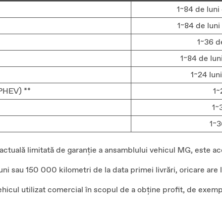
1~84 de luni 
1~84 de luni 
1~36 de
1~84 de luni
1~24 lun
PHEV) **
1~
1~
1~3
actuală limitată de garanție a ansamblului vehicul MG, este ac
i sau 150 000 kilometri de la data primei livrări, oricare are l
hicul utilizat comercial în scopul de a obține profit, de exemp