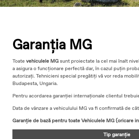
Garanția MG
Toate
vehiculele MG
sunt proiectate la cel mai înalt niv
a asigura o funcționare perfectă dar, în cazul puțin prob
autorizați. Tehnicieni special pregătiți vă vor reda mobi
Budapesta, Ungaria.
Pentru acordarea garanției internaționale clientul trebuie
Data de vânzare a vehiculului MG va fi confirmată de cătr
Garanție de bază pentru toate Vehiculele MG (oricare int
Tip garanție