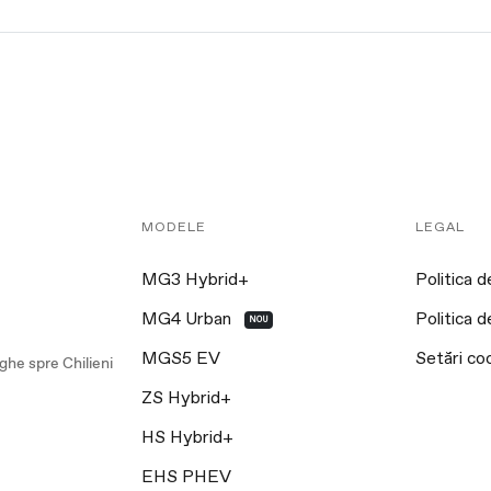
MODELE
LEGAL
MG3 Hybrid+
Politica d
MG4 Urban
Politica d
NOU
MGS5 EV
Setări coo
ghe spre Chilieni
ZS Hybrid+
HS Hybrid+
EHS PHEV