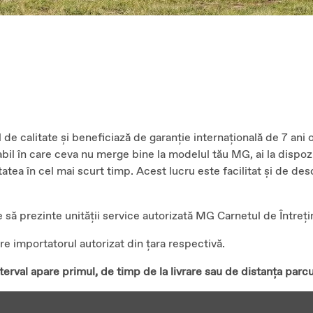
el de calitate și beneficiază de garanție internațională de 7 an
abil în care ceva nu merge bine la modelul tău MG, ai la dispoz
litatea în cel mai scurt timp. Acest lucru este facilitat și de 
 să prezinte unității service autorizată MG Carnetul de Întrețin
e importatorul autorizat din țara respectivă.
erval apare primul, de timp de la livrare sau de distanța parc